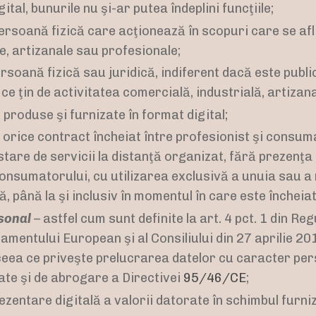
gital, bunurile nu şi-ar putea îndeplini funcţiile;
ersoană fizică care acţionează în scopuri care se află
e, artizanale sau profesionale;
rsoană fizică sau juridică, indiferent dacă este publi
ce ţin de activitatea comercială, industrială, artizan
 produse şi furnizate în format digital;
 orice contract încheiat între profesionist şi consum
tare de servicii la distanţă organizat, fără prezenţa 
consumatorului, cu utilizarea exclusivă a unuia sau a
, până la şi inclusiv în momentul în care este încheia
sonal
– astfel cum sunt definite la art. 4 pct. 1 din Re
amentului European şi al Consiliului din 27 aprilie 20
ceea ce priveşte prelucrarea datelor cu caracter pers
ate şi de abrogare a Directivei
95/46/CE
;
zentare digitală a valorii datorate în schimbul furniz