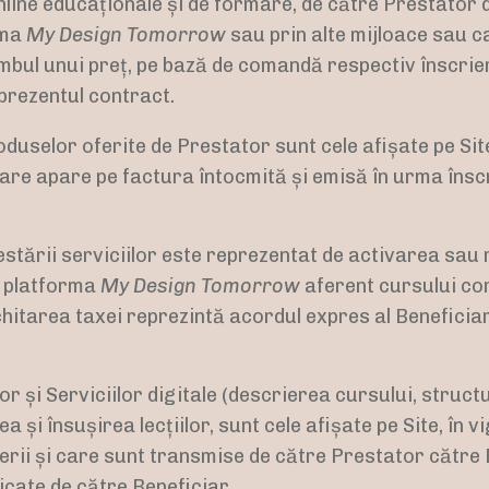
nline educaționale și de formare, de către Prestator
rma
My Design Tomorrow
sau prin alte mijloace sau 
imbul unui preț, pe bază de comandă respectiv înscrie
prezentul contract.
roduselor oferite de Prestator sunt cele afișate pe Site
 care apare pe factura întocmită și emisă în urma însc
estării serviciilor este reprezentat de activarea sau
e platforma
My Design Tomorrow
aferent cursului co
chitarea taxei reprezintă acordul expres al Beneficia
or și Serviciilor digitale (descrierea cursului, struc
și însușirea lecțiilor, sunt cele afișate pe Site, în 
erii și care sunt transmise de către Prestator către B
icate de către Beneficiar.