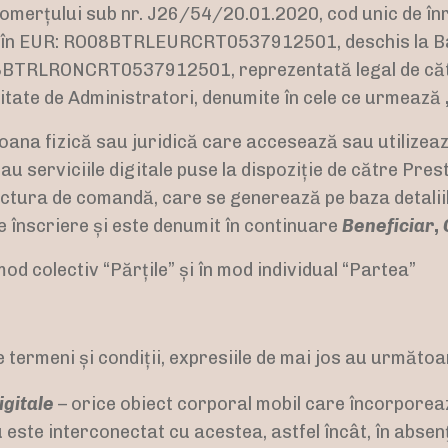
 Comerțului sub nr. J26/54/20.01.2020, cod unic de î
 în EUR: RO08BTRLEURCRT0537912501, deschis la Ban
8BTRLRONCRT0537912501, reprezentată legal de că
litate de Administratori, denumite în cele ce urmează
soana fizică sau juridică care accesează sau utilizeaz
u serviciile digitale puse la dispoziție de către Prest
actura de comandă, care se generează pe baza detalii
e înscriere și este denumit în continuare
Beneficiar
,
od colectiv “Părțile” și în mod individual “Partea”
e termeni și condiții, expresiile de mai jos au următoa
igitale
– orice obiect corporal mobil care încorporeaz
u este interconectat cu acestea, astfel încât, în abse