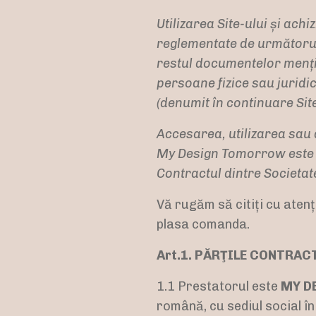
Utilizarea Site-ului și achi
reglementate de următorul 
restul documentelor mențion
persoane fizice sau juridic
(denumit în continuare Si
Accesarea, utilizarea sau 
My Design Tomorrow este s
Contractul dintre Societa
Vă rugăm să citiți cu atenț
plasa comanda.
Art.1. PĂRŢILE CONTRAC
1.1 Prestatorul este
MY D
română, cu sediul social î