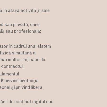
 în afara activităţii sale
că sau privată, care
ală sau profesională;
ator în cadrul unui sistem
fizică simultană a
 mai multor mijloace de
t contractul;
gulamentul
16 privind protecţia
onal şi privind libera
ării de conţinut digital sau