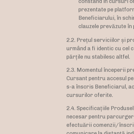
constând în cursuri o
prezentate pe platfo
Beneficiarului, în sch
clauzele prevăzute în 
2.2. Prețul serviciilor și p
urmând a fi identic cu cel
părțile nu stabilesc altfel.
2.3. Momentul începerii pr
Cursant pentru accesul p
s-a înscris Beneficiarul, a
cursurilor oferite.
2.4.
Specificațiile Produsel
necesar pentru parcurgerea 
efectuării comenzii/înscri
comunicare la distanță ind