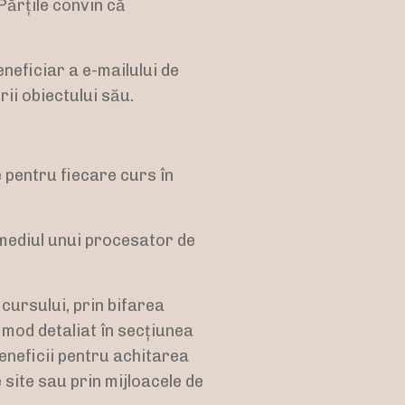
Părțile convin că
eneficiar a e-mailului de
ii obiectului său.
e pentru fiecare curs în
rmediul unui procesator de
cursului, prin bifarea
 mod detaliat în secțiunea
eneficii pentru achitarea
 site sau prin mijloacele de