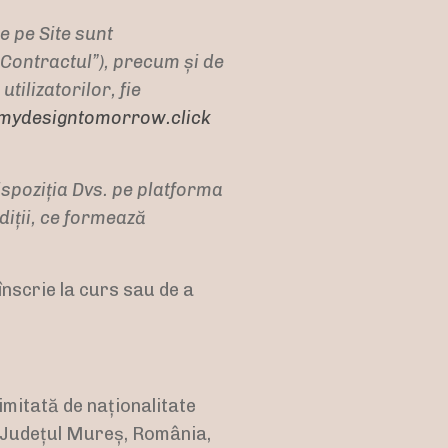
le pe Site sunt
”Contractul”), precum și de
ilizatorilor, fie
ydesigntomorrow.click
ispoziția Dvs. pe platforma
iții, ce formează
înscrie la curs sau de a
imitată de naționalitate
, Județul Mureș, România,