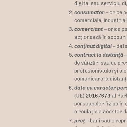
digital sau serviciu di
consumator
– orice p
comerciale, industrial
comerciant
– orice pe
acţionează în scopuri 
conţinut digital
– date
contract la distanţă
–
de vânzări sau de pres
profesionistului şi a 
comunicare la distanţă
date cu caracter per
(UE)
2016/679
al Parl
persoanelor fizice în 
circulaţie a acestor d
preţ
– bani sau o repre