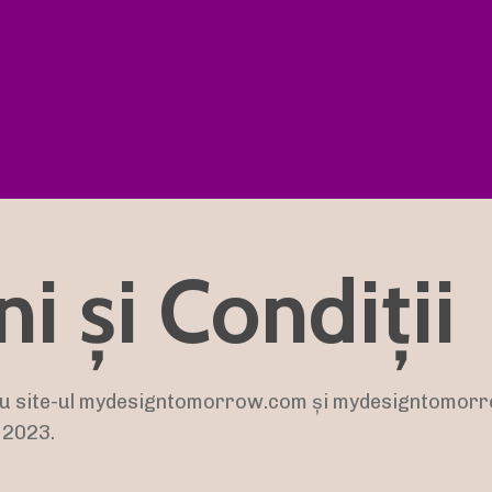
i și Condiții
ntru site-ul mydesigntomorrow.com și mydesigntomorro
 2023.