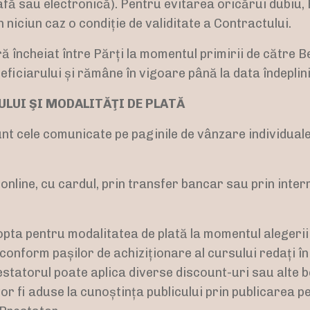
fă sau electronică). Pentru evitarea oricărui dubiu, 
niciun caz o condiție de validitate a Contractului.
ă încheiat între Părți la momentul primirii de către B
iciarului și rămâne în vigoare până la data îndeplinir
ULUI ŞI MODALITĂŢI DE PLATĂ
unt cele comunicate pe paginile de vânzare individual
 online, cu cardul, prin transfer bancar sau prin inte
opta pentru modalitatea de plată la momentul alegerii 
conform pașilor de achiziționare al cursului redați în
estatorul poate aplica diverse discount-uri sau alte b
vor fi aduse la cunoștința publicului prin publicarea pe