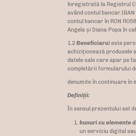
înregistrată la Registrul
având contul bancar IBAN
contul bancar în RON RO5
Angela și Diana Popa în ca
1.2
Beneficiaru
l este per
achiziționează produsele sa
datele sale care apar pe f
completării formularului d
denumite în continuare în m
Definiții:
În sensul prezentului set d
bunuri cu elemente d
un serviciu digital sa