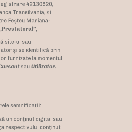
nregistrare 42130820,
ca Transilvania, și
tre Feșteu Mariana-
„Prestatorul”,
ă site-ul sau
ator și se identifică prin
lor furnizate la momentul
Cursant
sau
Utilizator.
rele semnificații:
ă un conţinut digital sau
nţa respectivului conţinut