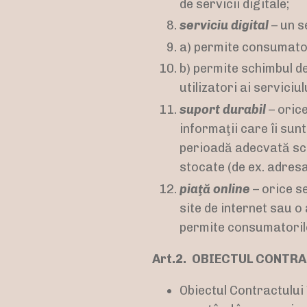
de servicii digitale;
serviciu digital
– un s
a) permite consumator
b) permite schimbul d
utilizatori ai servici
suport durabil
– oric
informaţii care îi sun
perioadă adecvată sco
stocate (de ex. adres
piaţă online
– orice se
site de internet sau o
permite consumatorilo
Art.2. OBIECTUL CONTR
Obiectul Contractului 