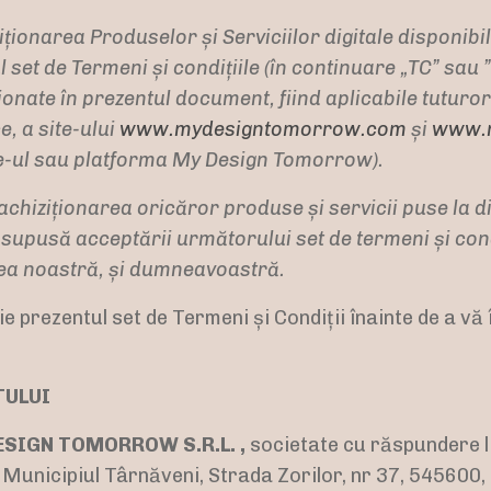
ziționarea Produselor și Serviciilor digitale disponibi
set de Termeni și condițiile (în continuare „TC” sau 
ate în prezentul document, fiind aplicabile tuturor ut
e, a site-ului
www.mydesigntomorrow.com
și
www.m
te-ul sau platforma My Design Tomorrow).
achiziționarea oricăror produse și servicii puse la d
upusă acceptării următorului set de termeni și cond
tea noastră, și dumneavoastră.
ie prezentul set de Termeni și Condiții înainte de a vă 
TULUI
ESIGN TOMORROW S.R.L. ,
societate cu răspundere l
n Municipiul Târnăveni, Strada Zorilor, nr 37, 545600