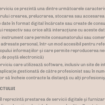
erviciu ce prezintă una dintre următoarele caracteris
ului crearea, prelucrarea, stocarea sau accesarea d
e date în format digital încărcate sau create de cons
ului respectiv sau orice altă interacţiune cu aceste dat
e instrument care permite consumatorului sau comer
t adresate personal, într-un mod accesibil pentru refe
pului informaţiilor şi care permite reproducerea ne
a de poștă electronică)
rviciu care utilizează software, inclusiv un site de i
 aplicație gestionată de către profesionist sau în num
r să încheie contracte la distanţă cu alţi profesioni
ACTULUI
îl reprezintă prestarea de servicii digitale și furniza