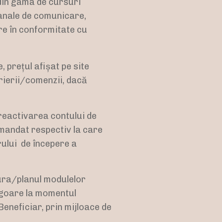
 din gama de cursuri
canale de comunicare,
re în conformitate cu
, prețul afișat pe site
rierii/comenzii, dacă
 reactivarea contului de
mandat respectiv la care
rului
de începere a
tura/planul modulelor
vigoare la momentul
eneficiar, prin mijloace de