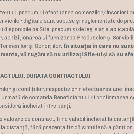
Site-ului, precum și efectuarea comenzilor/înscrierilo
rviciilor digitale sunt supuse și reglementate de pr
ții disponibile pe Site, precum și de legislația aplicabil
, achiziționarea și furnizarea Produselor și Serviciil
Termenilor și Condițiilor.
În situația în care nu sunt
ente, vă rugăm să nu utilizați Site-ul și să nu ef
TRACTULUI. DURATA CONTRACTULUI
lor și condițiilor, respectiv prin efectuarea unei înscr
e, urmată de comanda Beneficiarului și confirmarea c
nsideră încheiat între părți.
valoare de contract, fiind valabil încheiat la distanță
a distanță, fără prezența fizică simultană a părților 